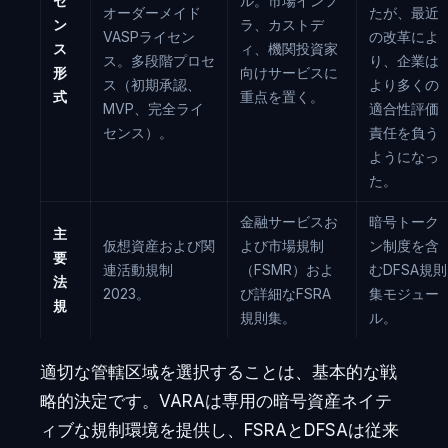
セ
ル。市場インフ
オーダーメイド
たが、最近
ン
ラ、カストデ
VASPライセン
の改革によ
ス
ィ、機関投資家
ス。多段階プロセ
り、企業は
形
向けサービスに
ス（初期承認、
より多くの
式
重点を置く。
MVP、完全ライ
適合性評価
センス）。
責任を負う
ようになっ
た。
金融サービスお
暗号トーク
主
仮想資産および関
よび市場規制
ン制度を含
要
連活動規制
（FSMR）およ
むDFSA規則
法
2023。
び詳細なFSRA
集モジュー
規
規則集。
ル。
適切な管轄区域を選択することは、基本的な戦
略的決定です。VARAは専用の暗号資産ネイテ
ィブな規制環境を提供し、FSRAとDFSAは従来