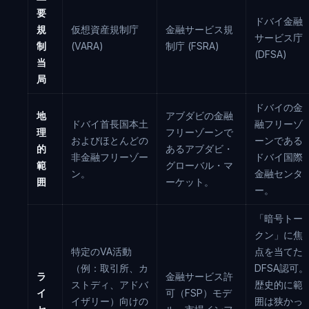
要
ドバイ金融
規
仮想資産規制庁
金融サービス規
サービス庁
制
(VARA)
制庁 (FSRA)
(DFSA)
当
局
ドバイの金
地
アブダビの金融
ドバイ首長国本土
融フリーゾ
理
フリーゾーンで
およびほとんどの
ーンである
的
あるアブダビ・
非金融フリーゾー
ドバイ国際
範
グローバル・マ
ン。
金融センタ
囲
ーケット。
ー。
「暗号トー
クン」に焦
特定のVA活動
点を当てた
（例：取引所、カ
DFSA認可。
ラ
金融サービス許
ストディ、アドバ
歴史的に範
イ
可（FSP）モデ
イザリー）向けの
囲は狭かっ