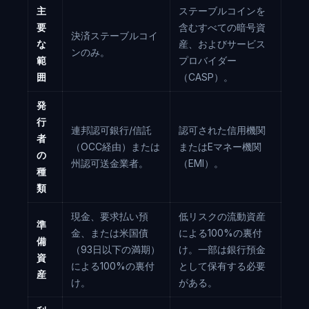
主
ステーブルコインを
要
含むすべての暗号資
決済ステーブルコイ
な
産、およびサービス
ンのみ。
範
プロバイダー
囲
（CASP）。
発
行
連邦認可銀行/信託
認可された信用機関
者
（OCC経由）または
またはEマネー機関
の
州認可送金業者。
（EMI）。
種
類
現金、要求払い預
低リスクの流動資産
準
金、または米国債
による100%の裏付
備
（93日以下の満期）
け。一部は銀行預金
資
による100%の裏付
として保有する必要
産
け。
がある。