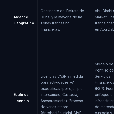
Continente del Emirato de
Abu Dhabi 
Alcance
Dubái y la mayoría de las
Market, un
Geográfico
zonas francas no
franca fina
financieras.
en Abu Dab
Modelo de
Permiso de
Licencias VASP a medida
Servicios
para actividades VA
Financiero
específicas (por ejemplo,
(FSP). Fuer
Estilo de
Intercambio, Custodia,
enfoque e
Licencia
Asesoramiento). Proceso
infraestruc
de varias etapas
de mercad
(Aprobación Inicial, MVP,
custodia y