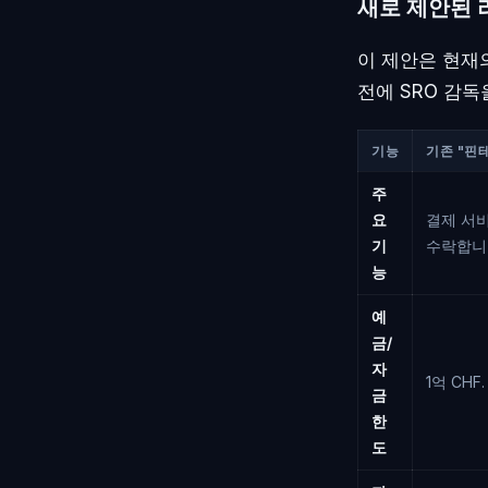
새로 제안된 
이 제안은 현재
전에 SRO 감독
기능
기존 "핀테
주
요
결제 서
기
수락합니
능
예
금/
자
1억 CHF.
금
한
도