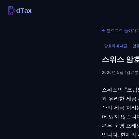
dTax
←
블로그로 돌아가
암호화폐 세금
암
스위스 암호
2026년 5월 1일
21분
스위스의 "크립
과 유리한 세금
산의 세금 처리
어 있지 않습니
편은 운영 프레
입니다. 현재의