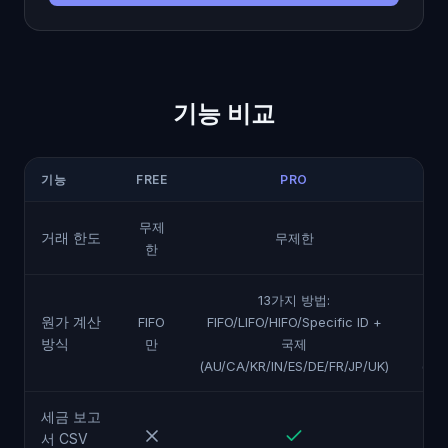
기능 비교
기능
FREE
PRO
무제
거래 한도
무제한
한
13가지 방법:
원가 계산
FIFO
FIFO/LIFO/HIFO/Specific ID +
FIF
방식
만
국제
(AU/CA/KR/IN/ES/DE/FR/JP/UK)
(AU
세금 보고
서 CSV