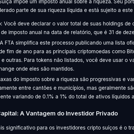
Suíça impõe um imposto anual sobre a riqueza. Seu portf
derado parte de sua riqueza líquida e está sujeito a este
:
Você deve declarar o valor total de suas holdings de 
de imposto anual na data de relatório, que é 31 de dez
A FTA simplifica este processo publicando uma lista ofic
e fim de ano para as principais criptomoedas como Bitc
 e outras. Para tokens não listados, você deve usar o va
hange onde eles são mantidos.
axas do imposto sobre a riqueza são progressivas e va
vamente entre cantões e municípios, mas geralmente sã
nte variando de 0.1% a 1% do total de ativos líquidos
apital: A Vantagem do Investidor Privado
s significativo para os investidores cripto suíços é o t