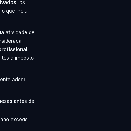
rivados
, os
o que inclui
ua atividade de
nsiderada
profissional
.
itos a imposto
ente aderir
meses antes de
 não excede