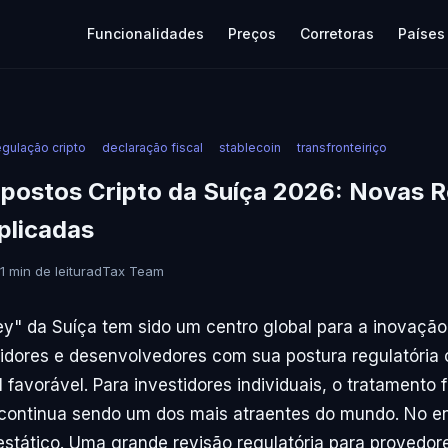
Funcionalidades
Preços
Corretoras
Países
egulação cripto
declaração fiscal
stablecoin
transfronteiriço
mpostos Cripto da Suíça 2026: Novas 
plicadas
11 min de leitura
dTax Team
ey" da Suíça tem sido um centro global para a inovação
tidores e desenvolvedores com sua postura regulatória 
 favorável. Para investidores individuais, o tratamento f
s continua sendo um dos mais atraentes do mundo. No en
estático. Uma grande revisão regulatória para provedor