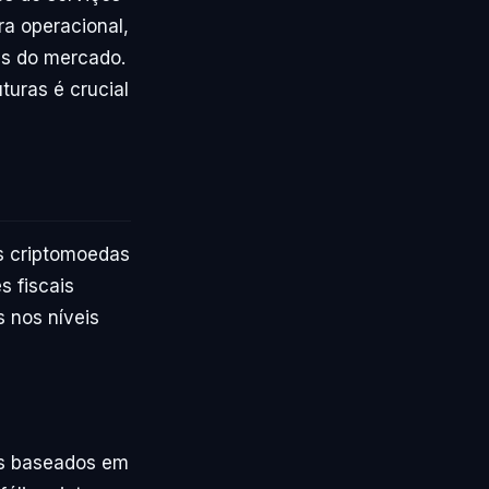
ura operacional,
es do mercado.
turas é crucial
as criptomoedas
s fiscais
 nos níveis
os baseados em