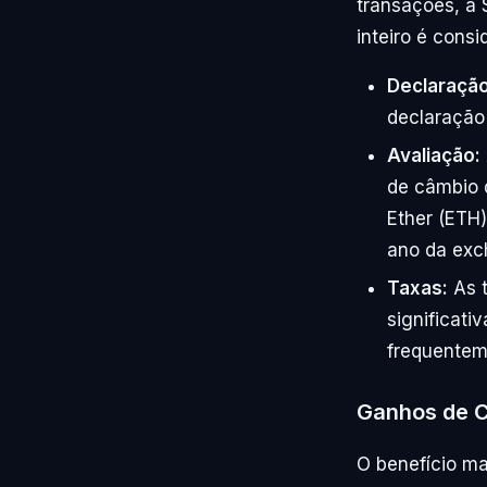
transações, a 
inteiro é consi
Declaração
declaração 
Avaliação:
de câmbio d
Ether (ETH)
ano da exc
Taxas:
As t
significati
frequenteme
Ganhos de C
O benefício mai