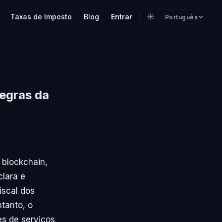
☀️
Taxas de Imposto
Blog
Entrar
Português
Regras da
 blockchain,
clara e
iscal dos
tanto, o
es de serviços