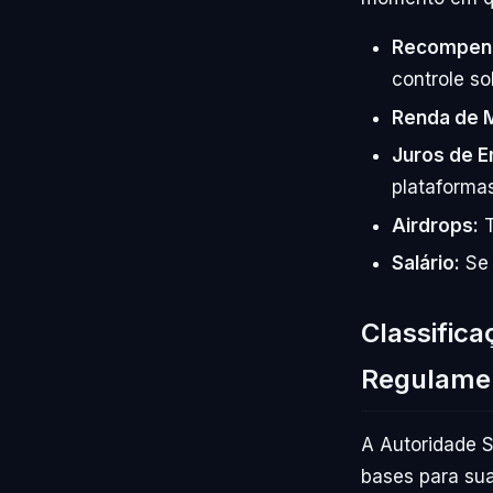
Recompens
controle s
Renda de 
Juros de 
plataformas
Airdrops:
T
Salário:
Se 
Classific
Regulame
A Autoridade 
bases para sua