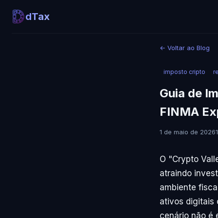
dTax
←
Voltar ao Blog
imposto cripto
r
Guia de I
FINMA Ex
1 de maio de 2026
O "Crypto Vall
atraindo inves
ambiente fiscal
ativos digitai
cenário não é 