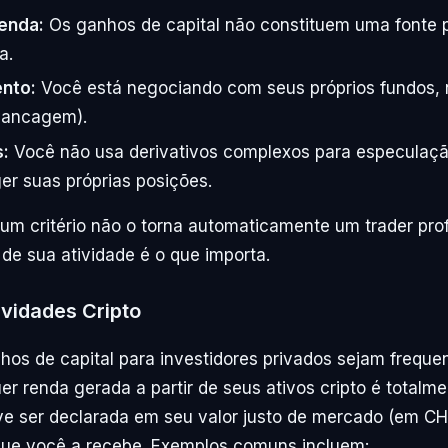
enda:
Os ganhos de capital não constituem uma fonte p
a.
nto:
Você está negociando com seus próprios fundos,
avancagem).
s:
Você não usa derivativos complexos para especulaç
er suas próprias posições.
um critério não o torna automaticamente um trader prof
 de sua atividade é o que importa.
ividades Cripto
os de capital para investidores privados sejam frequ
er renda gerada a partir de seus ativos cripto é totalmen
e ser declarada em seu valor justo de mercado (em CH
e você a recebe. Exemplos comuns incluem: