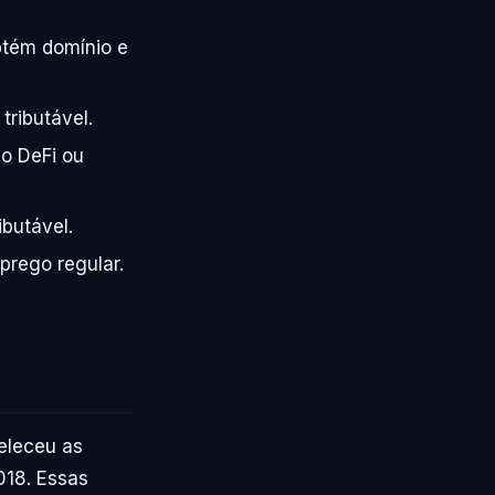
btém domínio e
tributável.
o DeFi ou
butável.
prego regular.
eleceu as
018. Essas