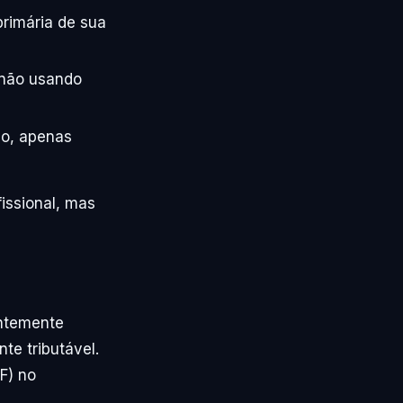
rimária de sua
 não usando
ão, apenas
issional, mas
entemente
te tributável.
F) no