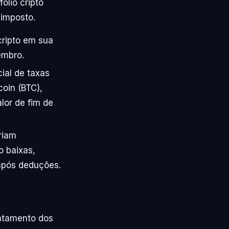
ólio cripto
 imposto.
cripto em sua
embro.
ial de taxas
oin (BTC),
lor de fim de
riam
o baixas,
 após deduções.
ratamento dos