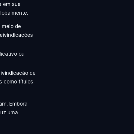
se em sua
lobalmente.
 meio de
eivindicações
icativo ou
ivindicação de
s como títulos
icam. Embora
oduz uma