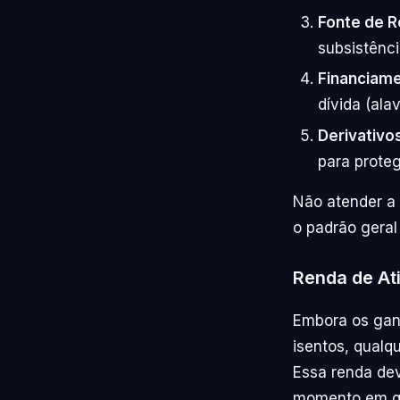
Fonte de R
subsistênci
Financiame
dívida (al
Derivativo
para proteg
Não atender a 
o padrão geral
Renda de At
Embora os ganh
isentos, qualqu
Essa renda dev
momento em qu