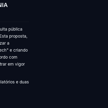
NIA
ulta pública
 Esta proposta,
zar a
tech" e criando
cordo com
trar em vigor
latórios e duas