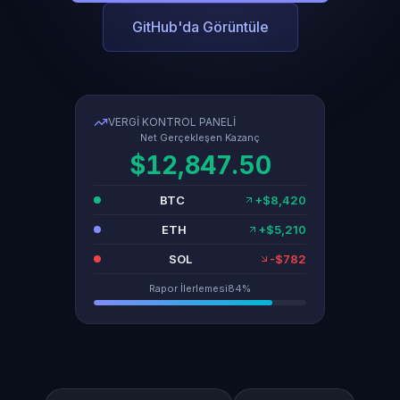
GitHub'da Görüntüle
VERGI KONTROL PANELI
Net Gerçekleşen Kazanç
$12,847.50
BTC
+$8,420
ETH
+$5,210
SOL
-$782
Rapor İlerlemesi
84%