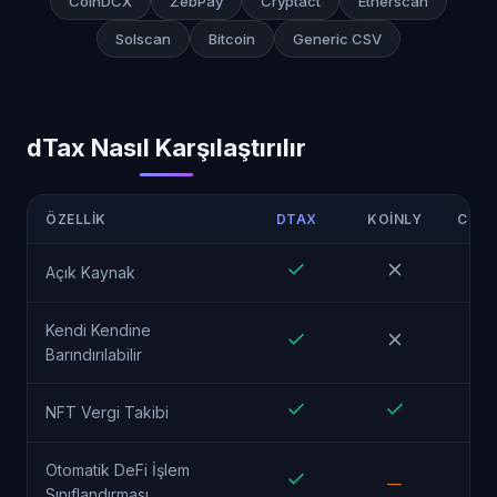
CoinDCX
ZebPay
Cryptact
Etherscan
Solscan
Bitcoin
Generic CSV
dTax Nasıl Karşılaştırılır
ÖZELLIK
DTAX
KOINLY
COIN
Açık Kaynak
Kendi Kendine
Barındırılabilir
NFT Vergi Takibi
Otomatik DeFi İşlem
—
Sınıflandırması