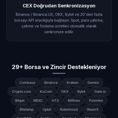
CEX Doğrudan Senkronizasyon
Binance / Binance.US, OKX, Bybit ve 20'den fazla
borsayı API aracılığıyla bağlayın. Spot, para yatırma,
çekme ve fonlama ücretleri otomatik olarak
senkronize edilir.
29+ Borsa ve Zincir Destekleniyor
Coinbase
Binance
Kraken
Gemini
Crypto.com
KuCoin
OKX
Bybit
Gate.io
Bitget
MEXC
HTX
Bitfinex
Poloniex
Bitstamp
Upbit
Robinhood
WazirX