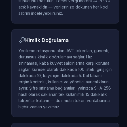
sunucunuzda tutun. Temel vergi motoru AGPL-3.0
açık kaynaklıdır — verilerinize dokunan her kod
satırını inceleyebilirsiniz.
Kimlik Doğrulama
Yenileme rotasyonu olan JWT tokenları, güvenli,
durumsuz kimlik doğrulamayı sağlar. Hız
sınırlaması, kaba kuvvet saldırılarına karşı koruma
sağlar: küresel olarak dakikada 100 istek, giriş için
dakikada 10, kayıt için dakikada 5. Rol tabanlı
erişim kontrolü, kullanıcı ve yönetici ayrıcalıklarını
ayırır. Şifre sıfırlama bağlantıları, yalnızca SHA-256
hash olarak saklanan tek kullanımlık 15 dakikalık
token'lar kullanır — düz metin token veritabanına
hiçbir zaman yazılmaz.