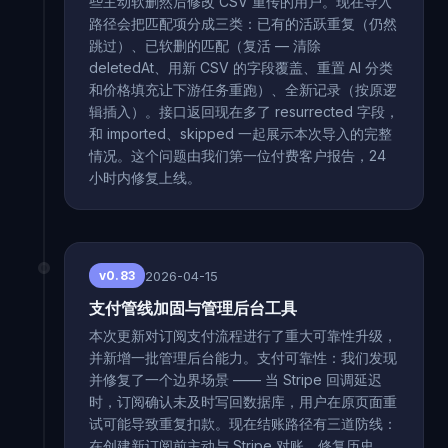
些主动软删然后修改 CSV 重传的用户。现在导入
路径会把匹配项分成三类：已有的活跃重复（仍然
跳过）、已软删的匹配（复活 — 清除
deletedAt、用新 CSV 的字段覆盖、重置 AI 分类
和价格填充让下游任务重跑）、全新记录（按原逻
辑插入）。接口返回现在多了 resurrected 字段，
和 imported、skipped 一起展示本次导入的完整
情况。这个问题由我们第一位付费客户报告，24
小时内修复上线。
2026-04-15
v0.83
支付管线加固与管理后台工具
本次更新对订阅支付流程进行了重大可靠性升级，
并新增一批管理后台能力。支付可靠性：我们发现
并修复了一个边界场景 —— 当 Stripe 回调延迟
时，订阅确认未及时写回数据库，用户在原页面重
试可能导致重复扣款。现在结账路径有三道防线：
在创建新订阅前主动与 Stripe 对账、修复历史