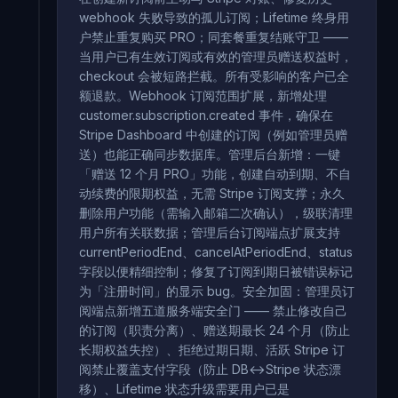
webhook 失败导致的孤儿订阅；Lifetime 终身用
户禁止重复购买 PRO；同套餐重复结账守卫 ——
当用户已有生效订阅或有效的管理员赠送权益时，
checkout 会被短路拦截。所有受影响的客户已全
额退款。Webhook 订阅范围扩展，新增处理
customer.subscription.created 事件，确保在
Stripe Dashboard 中创建的订阅（例如管理员赠
送）也能正确同步数据库。管理后台新增：一键
「赠送 12 个月 PRO」功能，创建自动到期、不自
动续费的限期权益，无需 Stripe 订阅支撑；永久
删除用户功能（需输入邮箱二次确认），级联清理
用户所有关联数据；管理后台订阅端点扩展支持
currentPeriodEnd、cancelAtPeriodEnd、status
字段以便精细控制；修复了订阅到期日被错误标记
为「注册时间」的显示 bug。安全加固：管理员订
阅端点新增五道服务端安全门 —— 禁止修改自己
的订阅（职责分离）、赠送期最长 24 个月（防止
长期权益失控）、拒绝过期日期、活跃 Stripe 订
阅禁止覆盖支付字段（防止 DB↔Stripe 状态漂
移）、Lifetime 状态升级需要用户已是