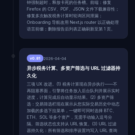
钟强制超时，释放卡死的任务槽。前端：修复
Firefox 的 CSV、PDF、JSON 文件下载兼容性；
修复多次触发税务计算时轮询区间泄漏；
Onboarding 导航改用 Next.js router 以正确处理
语言前缀；删除报告后列表正确刷新至第 1 页。
2026-04-04
v0.81
异步税务计算、多资产筛选与 URL 过滤器持
久化
三项 UX 改进。(1) 税务计算现在异步执行——不
再阻塞界面，引擎将任务放入后台队列并展示实时
进度，计算完成后自动显示结果。(2) 多资产筛
选：交易筛选栏现在展示从您实际交易历史中动态
加载的多选下拉菜单，一键即可同时选择 BTC、
ETH、SOL 等多个资产，无需手动输入逗号分
隔。筛选状态也支持从 URL 恢复。(3) URL 过滤
器持久化：所有筛选和排序设置均写入 URL 查询