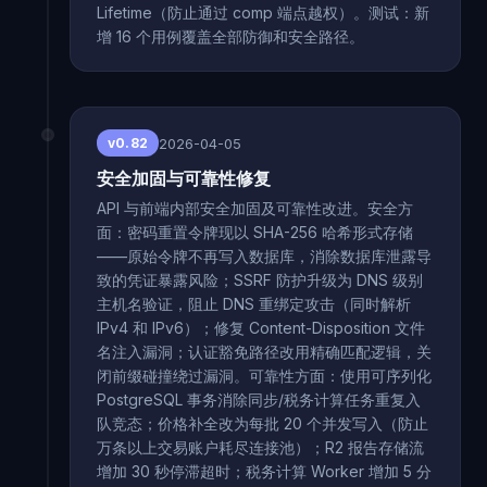
Lifetime（防止通过 comp 端点越权）。测试：新
增 16 个用例覆盖全部防御和安全路径。
2026-04-05
v0.82
安全加固与可靠性修复
API 与前端内部安全加固及可靠性改进。安全方
面：密码重置令牌现以 SHA-256 哈希形式存储
——原始令牌不再写入数据库，消除数据库泄露导
致的凭证暴露风险；SSRF 防护升级为 DNS 级别
主机名验证，阻止 DNS 重绑定攻击（同时解析
IPv4 和 IPv6）；修复 Content-Disposition 文件
名注入漏洞；认证豁免路径改用精确匹配逻辑，关
闭前缀碰撞绕过漏洞。可靠性方面：使用可序列化
PostgreSQL 事务消除同步/税务计算任务重复入
队竞态；价格补全改为每批 20 个并发写入（防止
万条以上交易账户耗尽连接池）；R2 报告存储流
增加 30 秒停滞超时；税务计算 Worker 增加 5 分