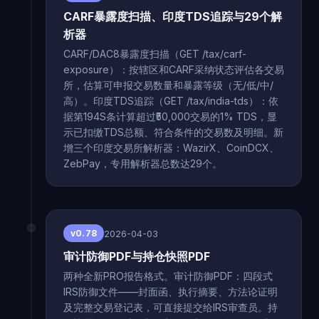
CARF暴露度扫描、印度TDS追踪与29个解
析器
CARF/DAC8暴露度扫描（GET /tax/carf-
exposure）：按辖区和CARF采纳状态评估各交易
所，估算可申报交易数量和暴露等级（无/低/中/
高）。印度TDS追踪（GET /tax/india-tds）：依
据第194S条计算超过₹50,000交易的1% TDS，显
示已扣缴TDS总额、符合条件的交易数及明细。新
增三个印度交易所解析器：WazirX、CoinDCX、
ZebPay，专用解析器总数达29个。
2026-04-03
v0.78
审计防御PDF与持仓快照PDF
两种全新PRO报告格式。审计防御PDF：四段式
IRS防御文件——封面函、执行摘要、方法论证明
及完整交易登记表，可直接提交给IRS审查员。持