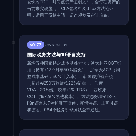
仓快照PDF：时间点资产证明文件，含每项资产的
当前未实现盈亏、CPA签名栏及dTax方法论证
明，适用于贷款申请、遗产规划及审计准备。
2026-04-02
v0.77
国际税务方法与10语言支持
新增五种国家特定成本基准方法：澳大利亚CGT折
扣（持有>12个月享50%豁免）、加拿大ACB（调
整成本基础，50%计入率）、韩国虚拟资产税
（超过₩250万收益按22%征税）、印度
VDA（30%统一税率+1% TDS）、西班牙
CGT（19-28%累进税率）。方法总数增至13种。
i18n语言从7种扩展至10种，新增法语、土耳其语
和德语。984个税务引擎测试全部通过。