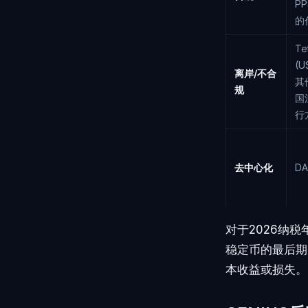
P
的
Te
(U
离岸/不合
其
规
国
行
去中心化
DA
对于2026纳
稳定币的最后期
本收益或损失。