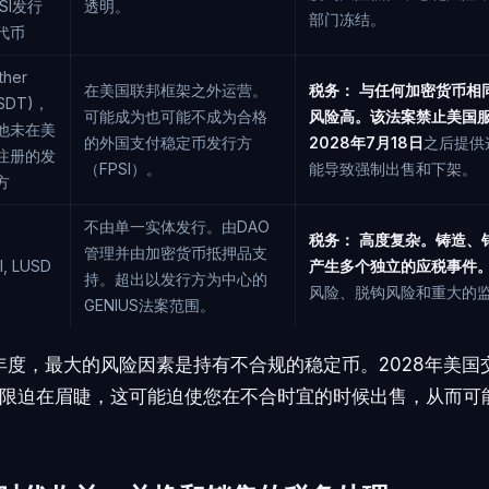
PSI发行
透明。
部门冻结。
代币
ther
在美国联邦框架之外运营。
税务：
与任何加密货币相
SDT)，
可能成为也可能不成为合格
风险高。该法案禁止美国
他未在美
的外国支付稳定币发行方
2028年7月18日
之后提供
注册的发
（FPSI）。
能导致强制出售和下架。
方
不由单一实体发行。由DAO
税务：
高度复杂。铸造、
管理并由加密货币抵押品支
I, LUSD
产生多个独立的应税事件
持。超出以发行方为中心的
风险、脱钩风险和重大的
GENIUS法案范围。
税年度，最大的风险因素是持有不合规的稳定币。2028年美
限迫在眉睫，这可能迫使您在不合时宜的时候出售，从而可