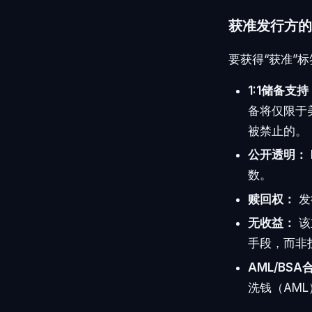
获准发行方的
要获得“获准”
1:1储备支持
备将仅限于
被禁止的。
公开透明：
数。
赎回权：
发
无收益：
该
手段，而非
AML/BSA
洗钱（AM