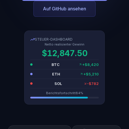
Auf GitHub ansehen
STEUER-DASHBOARD
Netto realisierter Gewinn
$12,847.50
BTC
+$8,420
ETH
+$5,210
SOL
-$782
Berichtsfortschritt
84%