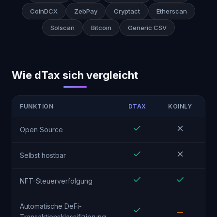
CoinDCX
ZebPay
Cryptact
Etherscan
Solscan
Bitcoin
Generic CSV
Wie dTax sich vergleicht
FUNKTION
DTAX
KOINLY
CO
Open Source
Selbst hostbar
NFT-Steuerverfolgung
Automatische DeFi-
—
Transaktionsklassifizierung