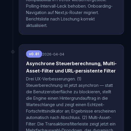
Polling-Intervall-Leck behoben. Onboarding-
Navigation auf Next.js-Router migriert.
Berichtsliste nach Löschung korrekt
aktualisiert.
2026-04-04
v0.81
Asynchrone Steuerberechnung, Multi-
Asset-Filter und URL-persistente Filter
Drei UX-Verbesserungen. (1)
Steuerberechnung ist jetzt asynchron — statt
die Benutzeroberfläche zu blockieren, stellt
die Engine einen Hintergrundauftrag in die
Warteschlange und zeigt einen Echtzeit-
Fortschrittsindikator an; Ergebnisse erscheinen
automatisch nach Abschluss. (2) Multi-Asset-
Filter: Die Transaktionsfilterleiste zeigt jetzt ein
Mehrfachauswahl-Dropdown, das dynamisch