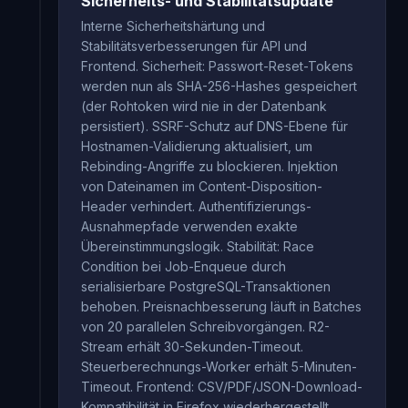
Sicherheits- und Stabilitätsupdate
Interne Sicherheitshärtung und
Stabilitätsverbesserungen für API und
Frontend. Sicherheit: Passwort-Reset-Tokens
werden nun als SHA-256-Hashes gespeichert
(der Rohtoken wird nie in der Datenbank
persistiert). SSRF-Schutz auf DNS-Ebene für
Hostnamen-Validierung aktualisiert, um
Rebinding-Angriffe zu blockieren. Injektion
von Dateinamen im Content-Disposition-
Header verhindert. Authentifizierungs-
Ausnahmepfade verwenden exakte
Übereinstimmungslogik. Stabilität: Race
Condition bei Job-Enqueue durch
serialisierbare PostgreSQL-Transaktionen
behoben. Preisnachbesserung läuft in Batches
von 20 parallelen Schreibvorgängen. R2-
Stream erhält 30-Sekunden-Timeout.
Steuerberechnungs-Worker erhält 5-Minuten-
Timeout. Frontend: CSV/PDF/JSON-Download-
Kompatibilität in Firefox wiederhergestellt.