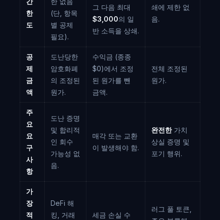
간
한 없음
그 다음 최대
쇄에 제한 없
한
(단, 항목
$3,000
의 일
음.
도
별 공제
반 소득을 상쇄.
필요).
공
도난당한
수익금 (종종
제
암호화폐
$0)에서 조정
전체 조정된
금
의 조정된
된 원가를 뺀
원가.
액
원가.
금액.
주
도난 증명
요
및 합리적
완전한
가치
요
매각 또는 교환
인 회수
상실 증명 및
구
이 발생해야 함.
가능성 없
포기 행위.
사
음.
항
가
장
DeFi 해
러그 풀 토큰,
적
킹, 거래
세금 손실 수