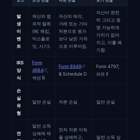
요소
도난 손실
자본 손실
포기 손실
자산이 완전
발
재산의 범
자산의 매각,
히 그리고 증
생
죄적 탈취
거래 또는 기타
명 가능하게
이
(예: 해킹,
처분으로 원가
가치가 없어
벤
익스플로
보다 낮은 가격
지고, 이를 폐
트
잇, 사기).
으로 이루어짐.
기함.
IRS
Form
Form 8949
Form 4797,
양
4684
,
& Schedule D
파트 II
식
섹션 B
손
실
일반 손실
자본 손실
일반 손실
유
형
일반 소득
먼저 자본 이득
연
상쇄에 제
을 상쇄하고,
일반 소득 상