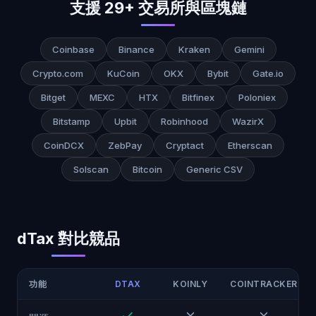
支援 29+ 交易所與區塊鏈
Coinbase
Binance
Kraken
Gemini
Crypto.com
KuCoin
OKX
Bybit
Gate.io
Bitget
MEXC
HTX
Bitfinex
Poloniex
Bitstamp
Upbit
Robinhood
WazirX
CoinDCX
ZebPay
Cryptact
Etherscan
Solscan
Bitcoin
Generic CSV
dTax 對比競品
功能
DTAX
KOINLY
COINTRACKER