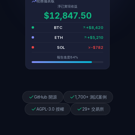
稅務儀表板
淨已實現收益
$12,847.50
BTC
+$8,420
ETH
+$5,210
SOL
-$782
報告進度
84%
GitHub 開源
1,700+ 測試案例
AGPL-3.0 授權
29+ 交易所