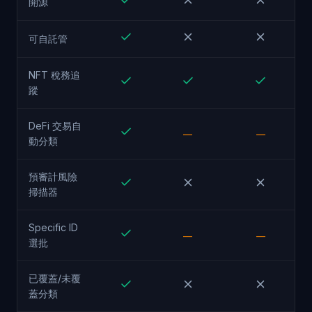
開源
可自託管
NFT 稅務追
蹤
DeFi 交易自
—
—
動分類
預審計風險
掃描器
Specific ID
—
—
選批
已覆蓋/未覆
蓋分類