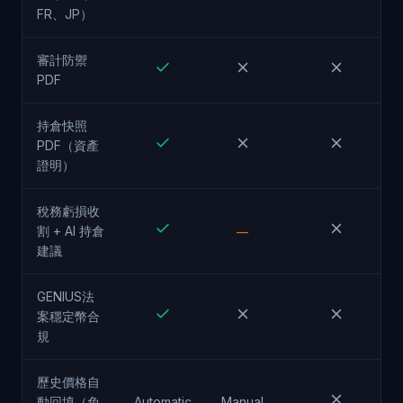
FR、JP）
審計防禦
PDF
持倉快照
PDF（資產
證明）
稅務虧損收
割 + AI 持倉
—
建議
GENIUS法
案穩定幣合
規
歷史價格自
動回填（免
Automatic
Manual